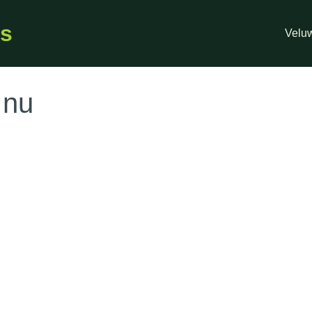
ls
Veluw
 nu