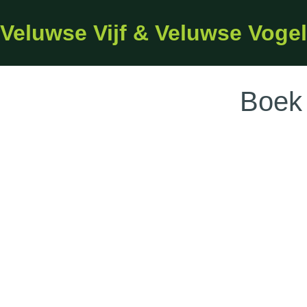
Veluwse Vijf & Veluwse Voge
Boek