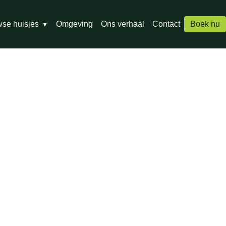
se huisjes
Omgeving
Ons verhaal
Contact
Boek nu